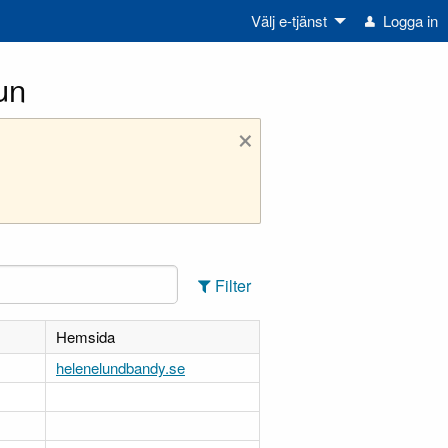
Välj e-tjänst
Logga in
un
×
Filter
Hemsida
helenelundbandy.se