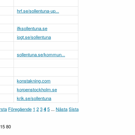
hrf.se/sollentuna-up...
ifksollentuna.se
iogt.se/sollentuna
sollentuna.se/kommun...
konstakning.com
korpenstockholm.se
krik.se/sollentuna
rsta
Föregående
1
2
3
4
5
...
Nästa
Sista
215 80