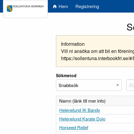
Hem
Registrering
S
Information
Vill ni ansöka om att bli en fören
https://sollentuna.interbookfri.se/#
Sökmetod
Namn (länk till mer info)
Helenelund IK Bandy
Helenelund Karate Dojo
Horseed Relief