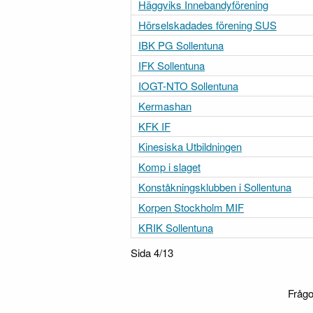
Häggviks Innebandyförening
Hörselskadades förening SUS
IBK PG Sollentuna
IFK Sollentuna
IOGT-NTO Sollentuna
Kermashan
KFK IF
Kinesiska Utbildningen
Komp i slaget
Konståkningsklubben i Sollentuna
Korpen Stockholm MIF
KRIK Sollentuna
Sida 4/13
Frågo