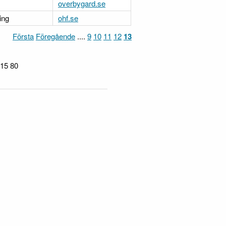
overbygard.se
ing
ohf.se
Första
Föregående
....
9
10
11
12
13
215 80