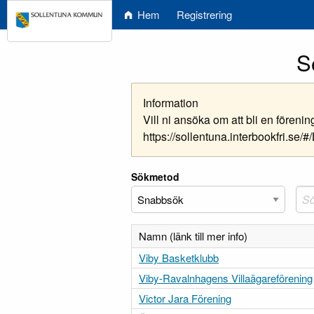
Hem
Registrering
S
Information
Vill ni ansöka om att bli en fören
https://sollentuna.interbookfri.se/#
Sökmetod
Namn (länk till mer info)
Viby Basketklubb
Viby-Ravalnhagens Villaägareförening
Victor Jara Förening