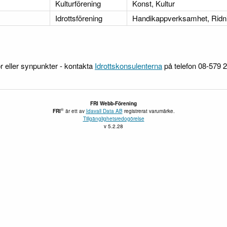
Kulturförening
Konst, Kultur
Idrottsförening
Handikappverksamhet, Ridn
r eller synpunkter - kontakta
Idrottskonsulenterna
på telefon 08-579 
FRI Webb-Förening
®
FRI
är ett av
Idavall Data AB
registrerat varumärke.
Tillgänglighetsredogörelse
v 5.2.28