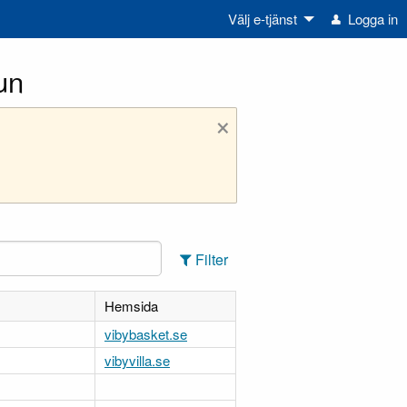
Välj e-tjänst
Logga in
un
×
Filter
Hemsida
vibybasket.se
vibyvilla.se