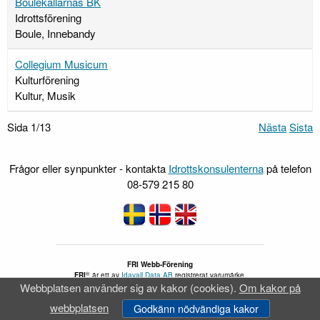
Boulekallarnas BK
Idrottsförening
Boule, Innebandy
Collegium Musicum
Kulturförening
Kultur, Musik
Sida 1/13
Nästa
Sista
Frågor eller synpunkter - kontakta
Idrottskonsulenterna
på telefon
08-579 215 80
FRI Webb-Förening
®
FRI
är ett av
Idavall Data AB
registrerat varumärke.
Webbplatsen använder sig av kakor (cookies).
Om kakor på
Tillgänglighetsredogörelse
v 5.2.28
webbplatsen
Godkänn nödvändiga kakor