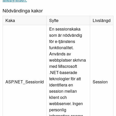
Nödvändinga kakor
Kaka
Syfte
Livslängd
En sessionskaka
som är nödvändig
för e-tjänstens
funktionalitet.
Används av
webbplatser skrivna
med Miscrosoft
.NET-baserade
teknologier för att
ASP.NET_SessionId
Session
identifiera en
session mellan
klient och
webbserver. Ingen
personlig
information sparas