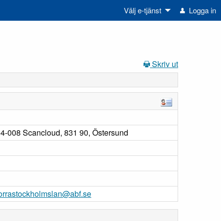
Välj e-tjänst
Logga in
Skriv ut
4-008 Scancloud, 831 90, Östersund
norrastockholmslan@abf.se