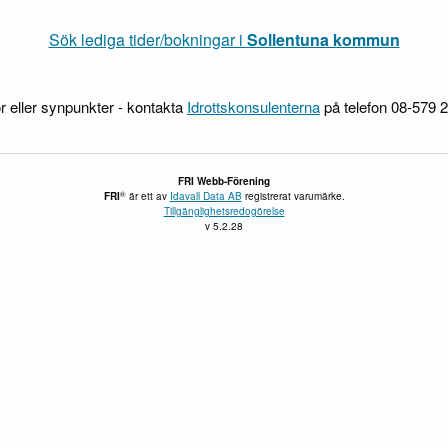
Sök lediga tider/bokningar i
Sollentuna kommun
r eller synpunkter - kontakta
Idrottskonsulenterna
på telefon 08-579 
FRI Webb-Förening
®
FRI
är ett av
Idavall Data AB
registrerat varumärke.
Tillgänglighetsredogörelse
v 5.2.28