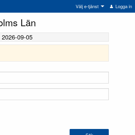
Välj e-tjänst
Logga in
holms Län
-
2026-09-05