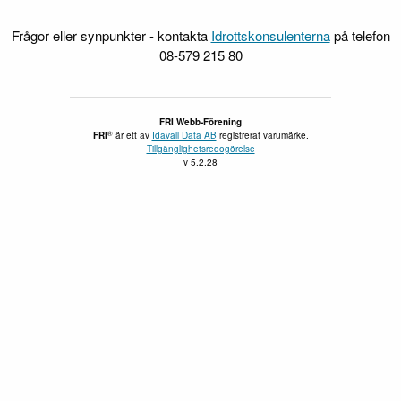
Frågor eller synpunkter - kontakta
Idrottskonsulenterna
på telefon
08-579 215 80
FRI Webb-Förening
®
FRI
är ett av
Idavall Data AB
registrerat varumärke.
Tillgänglighetsredogörelse
v 5.2.28