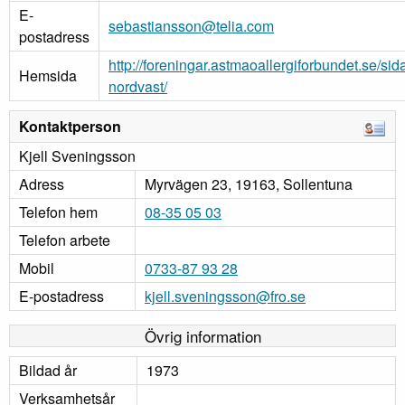
E-
sebastiansson@telia.com
postadress
http://foreningar.astmaoallergiforbundet.se/si
Hemsida
nordvast/
Kontaktperson
Kjell Sveningsson
Adress
Myrvägen 23, 19163, Sollentuna
Telefon hem
08-35 05 03
Telefon arbete
Mobil
0733-87 93 28
E-postadress
kjell.sveningsson@fro.se
Övrig information
Bildad år
1973
Verksamhetsår