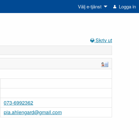
Välj e-tjänst
Logga in
Skriv ut
073-6992362
pia.ahlengard@gmail.com