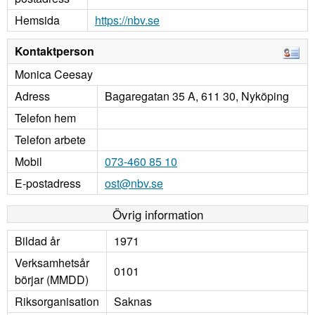
Hemsida
https://nbv.se
Kontaktperson
Monica Ceesay
Adress
Bagaregatan 35 A, 611 30, Nyköping
Telefon hem
Telefon arbete
Mobil
073-460 85 10
E-postadress
ost@nbv.se
Övrig information
Bildad år
1971
Verksamhetsår
0101
börjar (MMDD)
Riksorganisation
Saknas