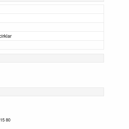
irklar
215 80