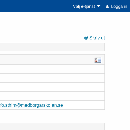
Välj e-tjänst
Logga in
Skriv ut
nfo.sthlm@medborgarskolan.se