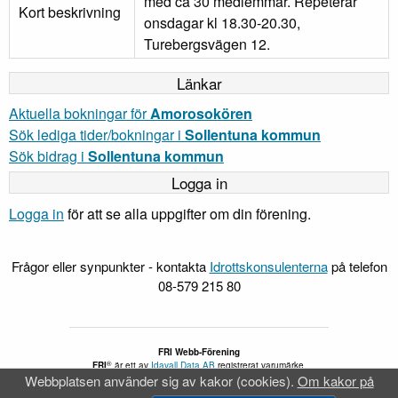
med ca 30 medlemmar. Repeterar
Kort beskrivning
onsdagar kl 18.30-20.30,
Turebergsvägen 12.
Länkar
Aktuella bokningar för
Amorosokören
Sök lediga tider/bokningar i
Sollentuna kommun
Sök bidrag i
Sollentuna kommun
Logga in
Logga in
för att se alla uppgifter om din förening.
Frågor eller synpunkter - kontakta
Idrottskonsulenterna
på telefon
08-579 215 80
FRI Webb-Förening
®
FRI
är ett av
Idavall Data AB
registrerat varumärke.
Webbplatsen använder sig av kakor (cookies).
Om kakor på
Tillgänglighetsredogörelse
v 5.2.28