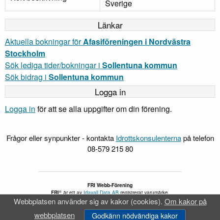
Sverige
Länkar
Aktuella bokningar för
Afasiföreningen i Nordvästra
Stockholm
Sök lediga tider/bokningar i
Sollentuna kommun
Sök bidrag i
Sollentuna kommun
Logga in
Logga in
för att se alla uppgifter om din förening.
Frågor eller synpunkter - kontakta
Idrottskonsulenterna
på telefon
08-579 215 80
FRI Webb-Förening
®
FRI
är ett av
Idavall Data AB
registrerat varumärke.
Webbplatsen använder sig av kakor (cookies).
Om kakor på
Tillgänglighetsredogörelse
v 5.2.28
webbplatsen
Godkänn nödvändiga kakor