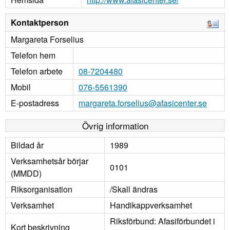
Kontaktperson
Margareta Forselius
Telefon hem
Telefon arbete
08-7204480
Mobil
076-5561390
E-postadress
margareta.forselius@afasicenter.se
Övrig information
Bildad år
1989
Verksamhetsår börjar
0101
(MMDD)
Riksorganisation
/Skall ändras
Verksamhet
Handikappverksamhet
Riksförbund: Afasiförbundet i
Kort beskrivning