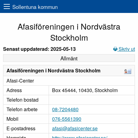
Sollentuna kommun
Afasiföreningen i Nordvästra
Stockholm
Senast uppdaterad: 2025-05-13
Skriv ut
Allmänt
Afasiföreningen i Nordvästra Stockholm
Afasi-Center
Adress
Box 45444, 10430, Stockholm
Telefon bostad
Telefon arbete
08-7204480
Mobil
076-5561390
E-postadress
afasi@afasicenter.se
Hemsida
http://www.afasicenter.se/