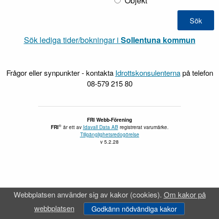
Objekt
Sök lediga tider/bokningar i
Sollentuna kommun
Frågor eller synpunkter - kontakta
Idrottskonsulenterna
på telefon
08-579 215 80
FRI Webb-Förening
®
FRI
är ett av
Idavall Data AB
registrerat varumärke.
Tillgänglighetsredogörelse
v 5.2.28
Webbplatsen använder sig av kakor (cookies).
Om kakor på
webbplatsen
Godkänn nödvändiga kakor