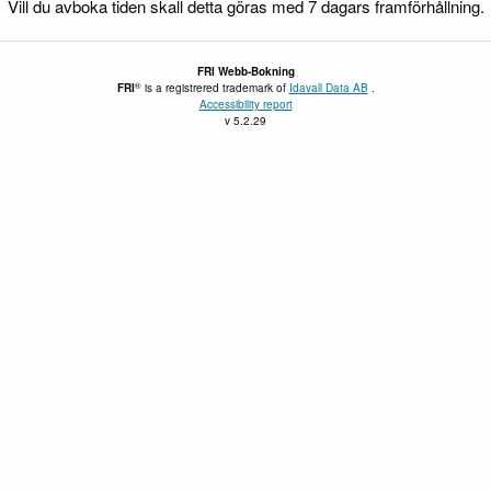
Vill du avboka tiden skall detta göras med 7 dagars framförhållning.
FRI
Webb-Bokning
®
FRI
is a registrered trademark of
Idavall Data AB
.
Accessibility report
v 5.2.29