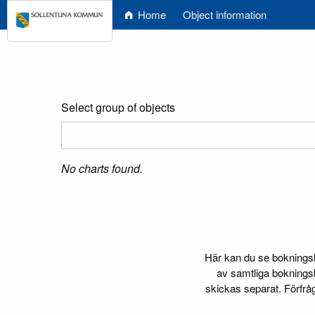
Home
Object information
Select group of objects
No charts found.
Här kan du se bokningslä
av samtliga bokningsb
skickas separat. Förfrå