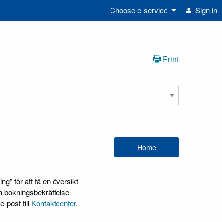
Choose e-service
Sign in
Print
g" för att få en översikt
ch bokningsbekräftelse
-post till
Kontaktcenter
.